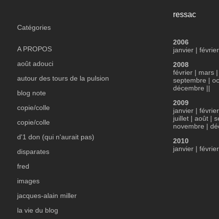
ressac
Catégories
2006
A PROPOS
janvier
|
févrie
août adouci
2008
février
|
mars
autour des tours de la pulsion
septembre
|
oc
décembre
||
blog note
2009
copie/colle
janvier
|
février
juillet
|
août
|
s
copie/colle
novembre
|
dé
d'1 don (qui n'aurait pas)
2010
janvier
|
février
disparates
fred
images
jacques-alain miller
la vie du blog