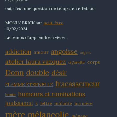
oui, c'est une question de temps, en effet, oui
MONIN ERICK
sur
peut-être
10/02/2024
Le temps d'apprendre à vivre...
angoisse
addiction
amour
argent
atelier laura vazquez
corps
cigarette
Donn
double
désir
fracassemeur
FLAMME ETERNELLE
humeurs et ruminations
honte
jouissance
maladie
lettre
ma mère
K
mère
mélancolie
ménage