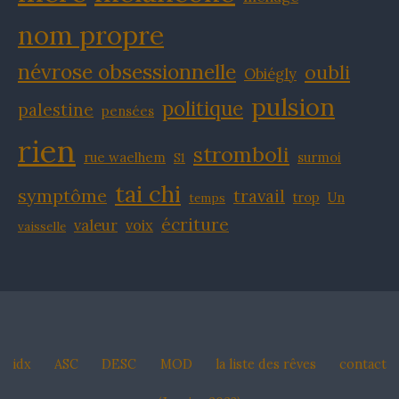
nom propre
névrose obsessionnelle
oubli
Obiégly
pulsion
politique
palestine
pensées
rien
stromboli
rue waelhem
surmoi
S1
tai chi
symptôme
travail
trop
Un
temps
écriture
valeur
voix
vaisselle
idx
ASC
DESC
MOD
la liste des rêves
contact