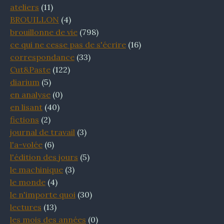
ateliers
(11)
BROUILLON
(4)
brouillonne de vie
(798)
ce qui ne cesse pas de s'écrire
(16)
correspondance
(33)
Cut&Paste
(122)
diarium
(5)
en analyse
(0)
en lisant
(40)
fictions
(2)
journal de travail
(3)
l'a-volée
(6)
l'édition des jours
(5)
le machinique
(3)
le monde
(4)
le n'importe quoi
(30)
lectures
(13)
les mois des années
(0)