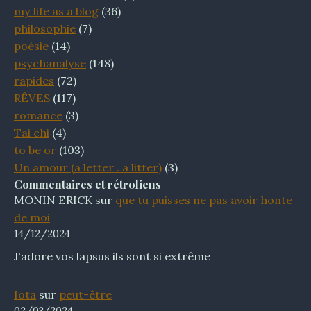
my life as a blog
(36)
philosophie
(7)
poésie
(14)
psychanalyse
(148)
rapides
(72)
RÊVES
(117)
romance
(3)
Tai chi
(4)
to be or
(103)
Un amour (a letter . a litter)
(3)
Commentaires et rétroliens
MONIN ERICK
sur
que tu puisses ne pas avoir honte
de moi
14/12/2024
J'adore vos lapsus ils sont si extrême
Iota
sur
peut-être
02/03/2024