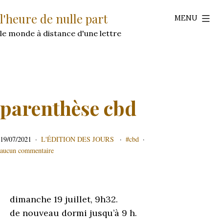
Aller
l'heure de nulle part
MENU
au
contenu
le monde à distance d'une lettre
parenthèse cbd
publié
CATÉGORISÉ
étiqueté
19/07/2021
L'ÉDITION DES JOURS
cbd
le
COMME
sur
aucun commentaire
parenthèse
cbd
dimanche 19 juillet, 9h32.
de nouveau dormi jusqu’à 9 h.