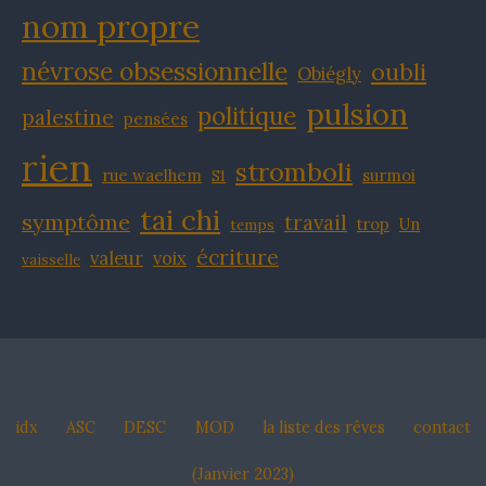
nom propre
névrose obsessionnelle
oubli
Obiégly
pulsion
politique
palestine
pensées
rien
stromboli
rue waelhem
surmoi
S1
tai chi
symptôme
travail
trop
Un
temps
écriture
valeur
voix
vaisselle
idx
ASC
DESC
MOD
la liste des rêves
contact
(Janvier 2023)