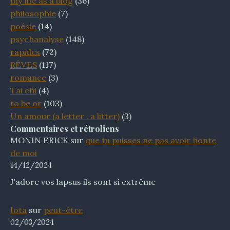
my life as a blog
(36)
philosophie
(7)
poésie
(14)
psychanalyse
(148)
rapides
(72)
RÊVES
(117)
romance
(3)
Tai chi
(4)
to be or
(103)
Un amour (a letter . a litter)
(3)
Commentaires et rétroliens
MONIN ERICK
sur
que tu puisses ne pas avoir honte
de moi
14/12/2024
J'adore vos lapsus ils sont si extrême
Iota
sur
peut-être
02/03/2024