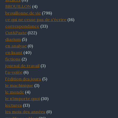
BROUILLON
(4)
brouillonne de vie
(798)
ce qui ne cesse pas de s'écrire
(16)
correspondance
(33)
Cut&Paste
(122)
diarium
(5)
en analyse
(0)
en lisant
(40)
fictions
(2)
journal de travail
(3)
l'a-volée
(6)
l'édition des jours
(5)
le machinique
(3)
le monde
(4)
le n'importe quoi
(30)
lectures
(13)
les mois des années
(0)