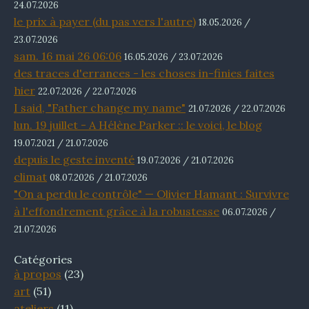
24.07.2026
le prix à payer (du pas vers l'autre)
18.05.2026 /
23.07.2026
sam. 16 mai 26 06:06
16.05.2026 / 23.07.2026
des traces d'errances - les choses in-finies faites
hier
22.07.2026 / 22.07.2026
I said, "Father change my name"
21.07.2026 / 22.07.2026
lun. 19 juillet - A Hélène Parker :: le voici, le blog
19.07.2021 / 21.07.2026
depuis le geste inventé
19.07.2026 / 21.07.2026
climat
08.07.2026 / 21.07.2026
"On a perdu le contrôle" — Olivier Hamant : Survivre
à l'effondrement grâce à la robustesse
06.07.2026 /
21.07.2026
Catégories
à propos
(23)
art
(51)
ateliers
(11)